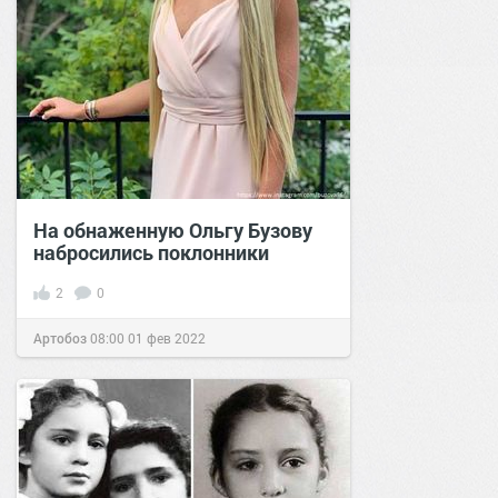
На обнаженную Ольгу Бузову
набросились поклонники
2
0
Артобоз
08:00
01 фев 2022