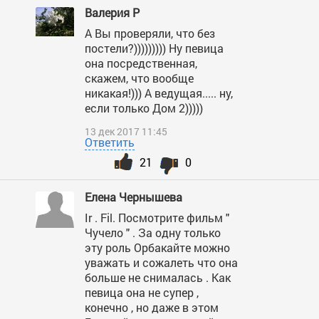
Валерия Р
А Вы проверяли, что без
постели?))))))))) Ну певица
она посредственная,
скажем, что вообще
никакая!))) А ведущая..... ну,
если только Дом 2)))))
13 дек 2017 11:45
Ответить
21
0
Елена Чернышева
Ir . Fil. Посмотрите фильм "
Чучело " . За одну только
эту роль Орбакайте можно
уважать и сожалеть что она
больше не снималась . Как
певица она не супер ,
конечно , но даже в этом