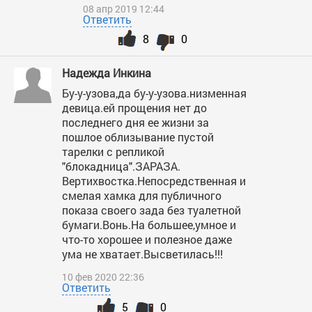
08 апр 2019 12:44
Ответить
8
0
Надежда Инкина
Бу-у-узова,да бу-у-узова.низменная
девица.ей прощения нет до
последнего дня ее жизни за
пошлое облизывание пустой
тарелки с репликой
"блокадница".ЗАРАЗА.
Вертихвостка.Непосредственная и
смелая хамка для публичного
показа своего зада без туалетной
бумаги.Вонь.На большее,умное и
что-то хорошее и полезное даже
ума не хватает.Высветилась!!!
10 фев 2020 22:36
Ответить
5
0