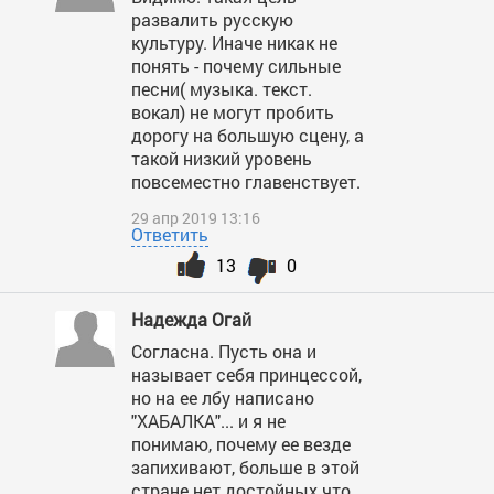
развалить русскую
культуру. Иначе никак не
понять - почему сильные
песни( музыка. текст.
вокал) не могут пробить
дорогу на большую сцену, а
такой низкий уровень
повсеместно главенствует.
29 апр 2019 13:16
Ответить
13
0
Надежда Огай
Согласна. Пусть она и
называет себя принцессой,
но на ее лбу написано
"ХАБАЛКА"... и я не
понимаю, почему ее везде
запихивают, больше в этой
стране нет достойных что