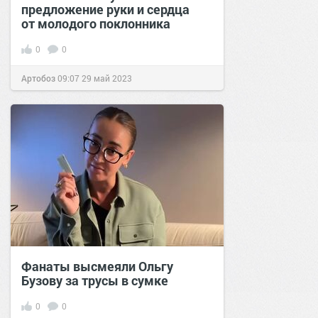
предложение руки и сердца
от молодого поклонника
0
0
Артобоз
09:07
29 май 2023
Фанаты высмеяли Ольгу
Бузову за трусы в сумке
0
0