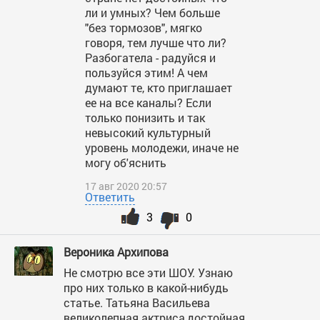
ли и умных? Чем больше
"без тормозов", мягко
говоря, тем лучше что ли?
Разбогатела - радуйся и
пользуйся этим! А чем
думают те, кто приглашает
ее на все каналы? Если
только понизить и так
невысокий культурный
уровень молодежи, иначе не
могу об'яснить
17 авг 2020 20:57
Ответить
3
0
Вероника Архипова
Не смотрю все эти ШОУ. Узнаю
про них только в какой-нибудь
статье. Татьяна Васильева
великолепная актриса,достойная