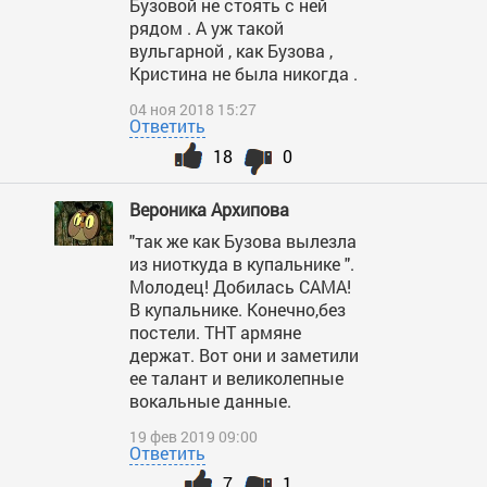
Бузовой не стоять с ней
рядом . А уж такой
вульгарной , как Бузова ,
Кристина не была никогда .
04 ноя 2018 15:27
Ответить
18
0
Вероника Архипова
"так же как Бузова вылезла
из ниоткуда в купальнике ".
Молодец! Добилась САМА!
В купальнике. Конечно,без
постели. ТНТ армяне
держат. Вот они и заметили
ее талант и великолепные
вокальные данные.
19 фев 2019 09:00
Ответить
7
1