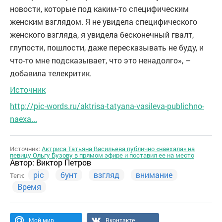
новости, которые под каким-то специфическим
женским взглядом. Я не увидела специфического
женского взгляда, я увидела бесконечный гвалт,
глупости, пошлости, даже пересказывать не буду, и
что-то мне подсказывает, что это ненадолго», –
добавила телекритик.
Источник
http://pic-words.ru/aktrisa-tatyana-vasileva-publichno-
naexa...
Источник:
Актриса Татьяна Васильева публично «наехала» на
певицу Ольгу Бузову в прямом эфире и поставил ее на место
Автор:
Виктор Петров
pic
бунт
взгляд
внимание
Теги:
Время
Мой мир
Вконтакте