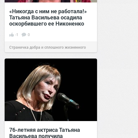
«Никогда с ним не работала!»
Татьяна Васильева осадила
оскорбившего ее Никоненко
-1
0
Страничка добра и сплошного жизненного
позитива!
17:10
16 июн 2022
76-летняя актриса Татьяна
Васильева получила