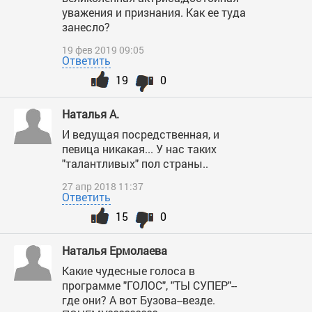
уважения и признания. Как ее туда
занесло?
19 фев 2019 09:05
Ответить
19
0
Наталья А.
И ведущая посредственная, и
певица никакая... У нас таких
"талантливых" пол страны..
27 апр 2018 11:37
Ответить
15
0
Наталья Ермолаева
Какие чудесные голоса в
программе "ГОЛОС", "ТЫ СУПЕР"--
где они? А вот Бузова--везде.