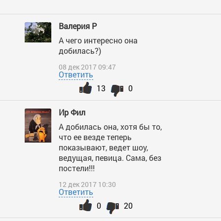
Валерия Р
А чего интересно она
добилась?)
08 дек 2017 09:47
Ответить
13
0
Ир Фил
А добилась она, хотя бы то,
что ее везде теперь
показывают, ведет шоу,
ведущая, певица. Сама, без
постели!!!
12 дек 2017 10:30
Ответить
0
20