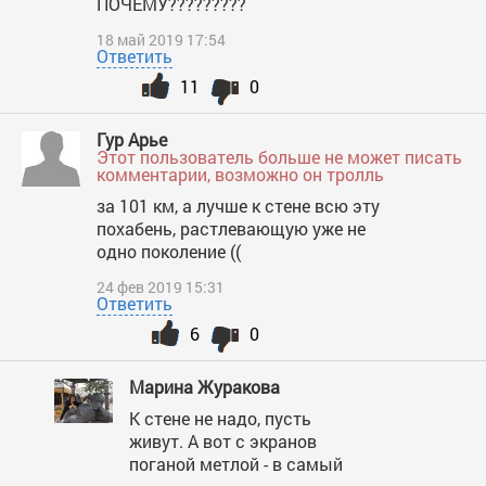
ПОЧЕМУ?????????
18 май 2019 17:54
Ответить
11
0
Гур Арье
Этот пользователь больше не может писать
комментарии, возможно он тролль
за 101 км, а лучше к стене всю эту
похабень, растлевающую уже не
одно поколение ((
24 фев 2019 15:31
Ответить
6
0
Марина Журакова
К стене не надо, пусть
живут. А вот с экранов
поганой метлой - в самый