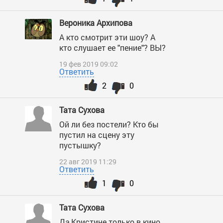
Вероника Архипова
А кто смотрит эти шоу? А
кто слушает ее "пение"? ВЫ?
19 фев 2019 09:02
Ответить
2
0
Тата Сухова
Ой ли без постели? Кто бы
пустил на сцену эту
пустышку?
22 авг 2019 11:29
Ответить
1
0
Тата Сухова
Да,Кристине только в кино