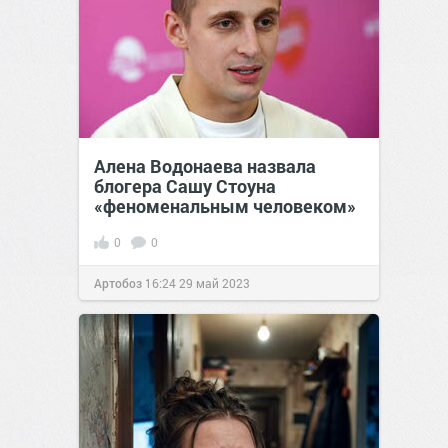
Алена Водонаева назвала
блогера Сашу Стоуна
«феноменальным человеком»
0
0
Артобоз
16:24
29 май 2023