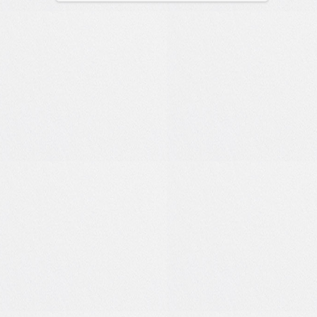
позитива!
14:38
Вчера