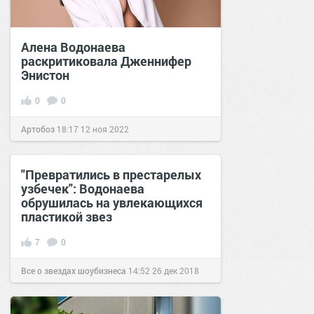
Алена Водонаева
раскритиковала Дженнифер
Энистон
0
0
Артобоз
18:17
12 ноя 2022
"Превратились в престарелых
узбечек": Водонаева
обрушилась на увлекающихся
пластикой звез
7
0
Все о звездах шоубизнеса
14:52
26 дек 2018