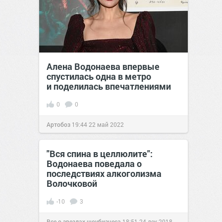
Алена Водонаева впервые
спустилась одна в метро
и поделилась впечатлениями
0
0
Артобоз
19:44
22 май 2022
"Вся спина в целлюлите":
Водонаева поведала о
последствиях алкоголизма
Волочковой
-10
3
Все о звездах шоубизнеса
18:51
24 дек 2018