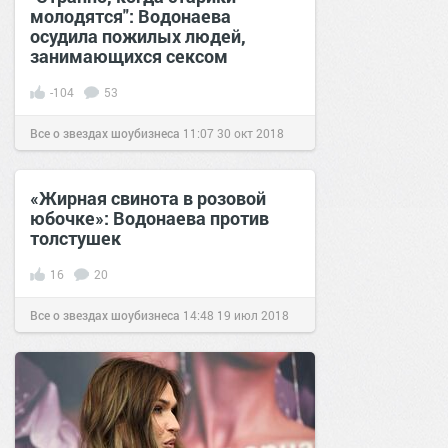
молодятся": Водонаева
осудила пожилых людей,
занимающихся сексом
-104
53
Все о звездах шоубизнеса
11:07
30 окт 2018
«Жирная свинота в розовой
юбочке»: Водонаева против
толстушек
16
20
Все о звездах шоубизнеса
14:48
19 июл 2018