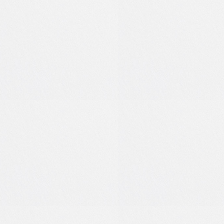
1
0
0
0