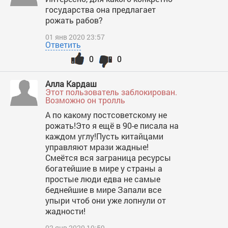
государства она предлагает
рожать рабов?
01 янв 2020 23:57
Ответить
0
0
Алла Кардаш
Этот пользователь заблокирован.
Возможно он тролль
А по какому постсоветскому не
рожать!Это я ещё в 90-е писала на
каждом углу!Пусть китайцами
управляют мрази жадные!
Смеётся вся заграница ресурсы
богатейшие в мире у страны а
простые люди едва не самые
беднейшие в мире Запали все
упыри чтоб они уже лопнули от
жадности!
02 янв 2020 10:59