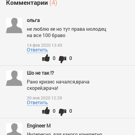
Комментарии
(4)
ольга
не люблю ее но тут права молодец
на все 100 браво
14 фев 2020 13:45
Ответить
0
0
Шо не так !?
Рано кризис начался,врача
скорей,врача!
30 янв 2020 12:29
Ответить
0
0
Engineer M
Интересно, для какого конкретно