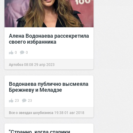
Алена Водонаева рассекретила
своего избранника
0
0
Артобоз
08:08
29 апр 2023
Водонаева публично высмеяла
Брежневу и Меладзе
23
23
Все о звездах шоубизнеса
19:38
01 авг 2018
"Странно, когда старики