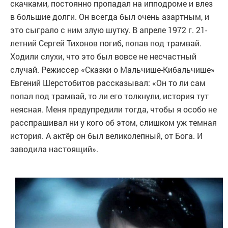
скачками, постоянно пропадал на ипподроме и влез
в большие долги. Он всегда был очень азартным, и
это сыграло с ним злую шутку. В апреле 1972 г. 21-
летний Сергей Тихонов погиб, попав под трамвай.
Ходили слухи, что это был вовсе не несчастный
случай. Режиссер «Сказки о Мальчише-Кибальчише»
Евгений Шерстобитов рассказывал: «Он то ли сам
попал под трамвай, то ли его толкнули, история тут
неясная. Меня предупредили тогда, чтобы я особо не
расспрашивал ни у кого об этом, слишком уж темная
история. А актёр он был великолепный, от Бога. И
заводила настоящий».