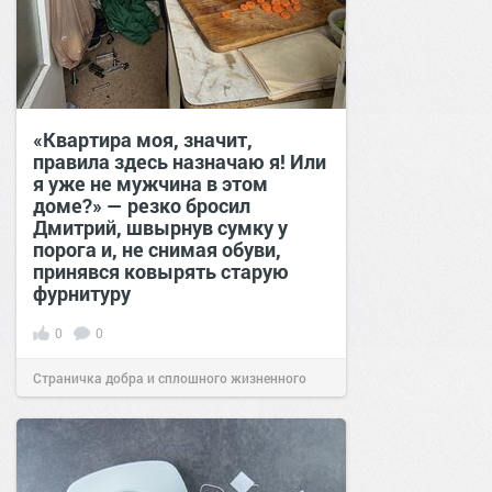
«Квартира моя, значит,
правила здесь назначаю я! Или
я уже не мужчина в этом
доме?» — резко бросил
Дмитрий, швырнув сумку у
порога и, не снимая обуви,
принявся ковырять старую
фурнитуру
0
0
Страничка добра и сплошного жизненного
позитива!
08:38
Сегодня