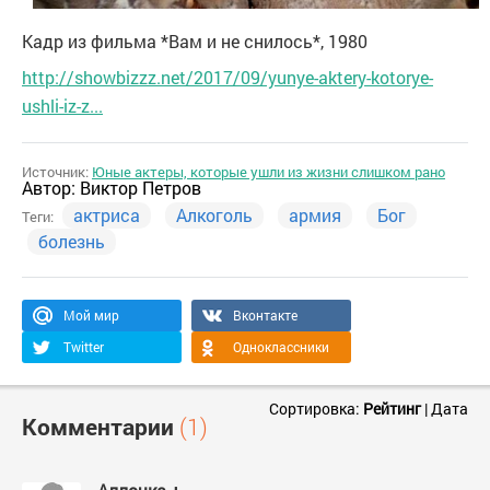
Кадр из фильма *Вам и не снилось*, 1980
http://showbizzz.net/2017/09/yunye-aktery-kotorye-
ushli-iz-z...
Источник:
Юные актеры, которые ушли из жизни слишком рано
Автор:
Виктор Петров
актриса
Алкоголь
армия
Бог
Теги:
болезнь
Мой мир
Вконтакте
Twitter
Одноклассники
Сортировка:
Рейтинг
|
Дата
Комментарии
(1)