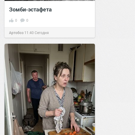
Зомби-эстафета
0
0
Артобоз
11:40
Сегодня