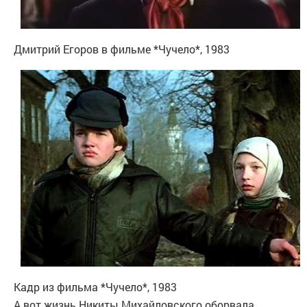
Дмитрий Егоров в фильме *Чучело*, 1983
Кадр из фильма *Чучело*, 1983
А вот жизнь Никиты Михайловского оборвала