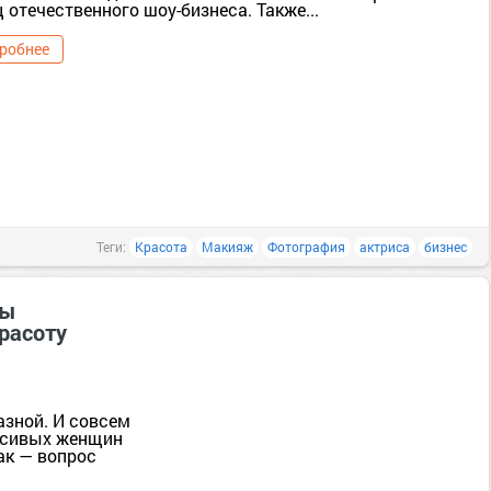
 отечественного шоу-бизнеса. Также...
робнее
Теги:
Красота
Макияж
Фотография
актриса
бизнес
ты
расоту
зной. И совсем
расивых женщин
ак — вопрос