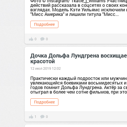
Фото © Instagram/ 1katie_j_williams Участни
действий рассказала в соцсетях о своих к
взглядах. Модель Кэти Уильямс исключили 
"Мисс Америка" и лишили титула "Мисс...
Подробнее
0
0
Дочка Дольфа Лундгрена восхищае
красотой
12 июл 2019 12:02
Практически каждый подросток или мужчин
увлекающийся боевиками восьмидесятых и
годов помнит Дольфа Лундгрена. Актёр за с
отыграл в более чем сотне фильмов, при это
Подробнее
1
0