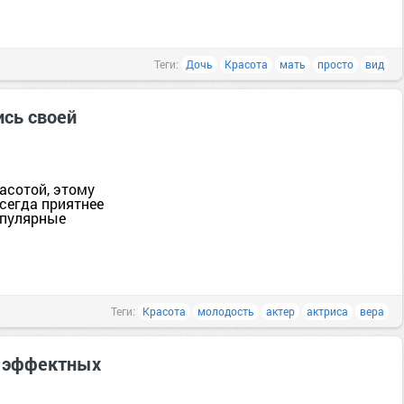
Теги:
Дочь
Красота
мать
просто
вид
ись своей
асотой, этому
всегда приятнее
опулярные
Теги:
Красота
молодость
актер
актриса
вера
ь эффектных