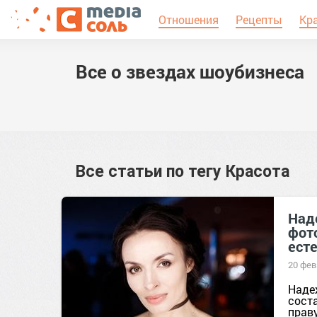
Отношения
Рецепты
Кр
Все о звездах шоубизнеса
Все статьи по тегу
Красота
Над
фот
ест
20 фев
Наде
сост
прав