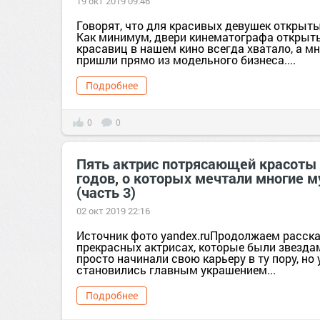
19 окт 2019 09:46
Говорят, что для красивых девушек открыт
Как минимум, двери кинематографа открыты
красавиц в нашем кино всегда хватало, а мн
пришли прямо из модельного бизнеса....
Подробнее
0
0
Пять актрис потрясающей красоты 
годов, о которых мечтали многие 
(часть 3)
02 окт 2019 22:16
Источник фото yandex.ruПродолжаем расск
прекрасных актрисах, которые были звездам
просто начинали свою карьеру в ту пору, но 
становились главным украшением...
Подробнее