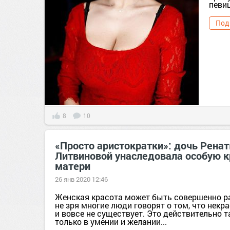
певиц
Под
8
10
«Просто аристократки»: дочь Рена
Литвиновой унаследовала особую к
матери
26 янв 2020 12:46
Женская красота может быть совершенно ра
не зря многие люди говорят о том, что нек
и вовсе не существует. Это действительно т
только в умении и желании...