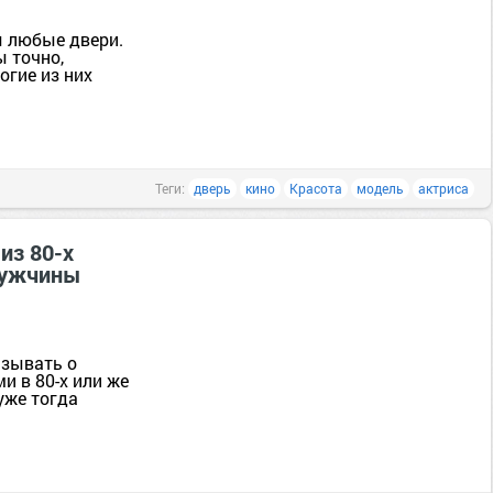
ы любые двери.
 точно,
огие из них
Теги:
дверь
кино
Красота
модель
актриса
из 80-х
мужчины
азывать о
и в 80-х или же
уже тогда