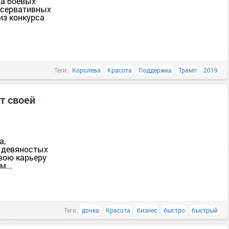
ца боевых
онсервативных
из конкурса
Теги:
Королева
Красота
Поддержка
Трамп
2019
т своей
а,
 девяностых
вою карьеру
м...
Теги:
дочка
Красота
бизнес
быстро
быстрый