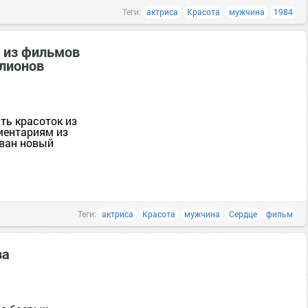
Теги:
актриса
Красота
мужчина
1984
 из фильмов
ллионов
ть красоток из
ментариям из
ован новый
Теги:
актриса
Красота
мужчина
Сердце
фильм
за