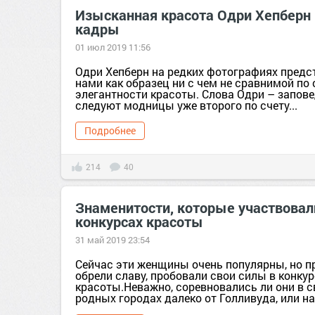
Изысканная красота Одри Хепберн
кадры
01 июл 2019 11:56
Одри Хепберн на редких фотографиях предс
нами как образец ни с чем не сравнимой по 
элегантности красоты. Слова Одри – запове
следуют модницы уже второго по счету...
Подробнее
214
40
Знаменитости, которые участвовал
конкурсах красоты
31 май 2019 23:54
Сейчас эти женщины очень популярны, но п
обрели славу, пробовали свои силы в конку
красоты.Неважно, соревновались ли они в 
родных городах далеко от Голливуда, или на.