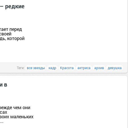
 – редкие
тает перед
своей
дь, которой
Теги:
все звезды
кадр
Красота
актриса
архив
девушка
и в
режде чем они
рсах
своих маленьких
..