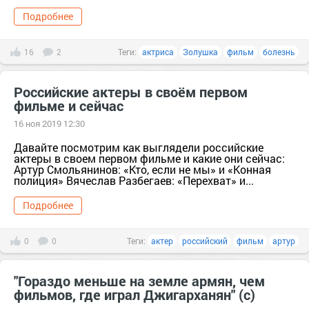
Подробнее
16
2
Теги:
актриса
Золушка
фильм
болезнь
Российские актеры в своём первом
фильме и сейчас
16 ноя 2019 12:30
Давайте посмотрим как выглядели российские
актеры в своем первом фильме и какие они сейчас:
Артур Смольянинов: «Кто, если не мы» и «Конная
полиция» Вячеслав Разбегаев: «Перехват» и...
Подробнее
0
0
Теги:
актер
российский
фильм
артур
"Гораздо меньше на земле армян, чем
фильмов, где играл Джигарханян" (с)