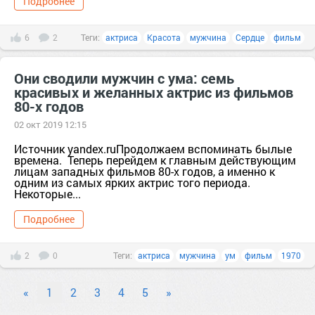
Подробнее
6
2
Теги:
актриса
Красота
мужчина
Сердце
фильм
Они сводили мужчин с ума: семь
красивых и желанных актрис из фильмов
80-х годов
02 окт 2019 12:15
Источник yandex.ruПродолжаем вспоминать былые
времена. Теперь перейдем к главным действующим
лицам западных фильмов 80-х годов, а именно к
одним из самых ярких актрис того периода.
Некоторые...
Подробнее
2
0
Теги:
актриса
мужчина
ум
фильм
1970
«
1
2
3
4
5
»